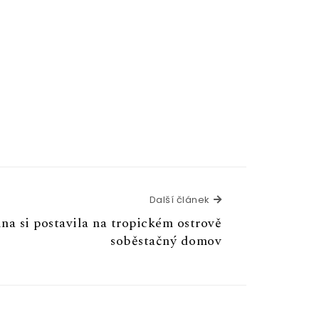
Další článek
Další článek
ina si postavila na tropickém ostrově
soběstačný domov