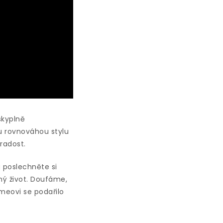
skyplně
u rovnováhou stylu
radost.
 poslechněte si
ný život. Doufáme,
meovi se podařilo