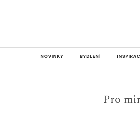
Skip to content
Domek, byt a zahrada
NOVINKY
BYDLENÍ
INSPIRA
Pro min