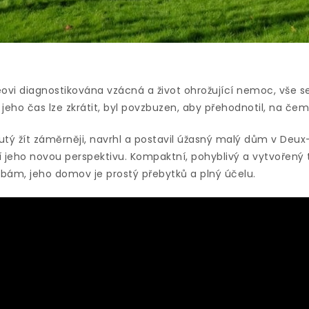
ovi diagnostikována vzácná a život ohrožující nemoc, vše se
 jeho čas lze zkrátit, byl povzbuzen, aby přehodnotil, na čem
tý žít záměrněji, navrhl a postavil úžasný malý dům v Deux-
ží jeho novou perspektivu. Kompaktní, pohyblivý a vytvořený
bám, jeho domov je prostý přebytků a plný účelu.