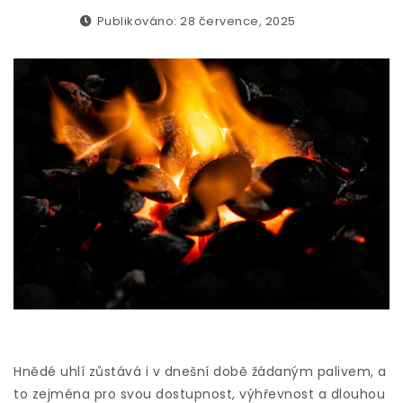
Publikováno: 28 července, 2025
Hnědé uhlí zůstává i v dnešní době žádaným palivem, a
to zejména pro svou dostupnost, výhřevnost a dlouhou