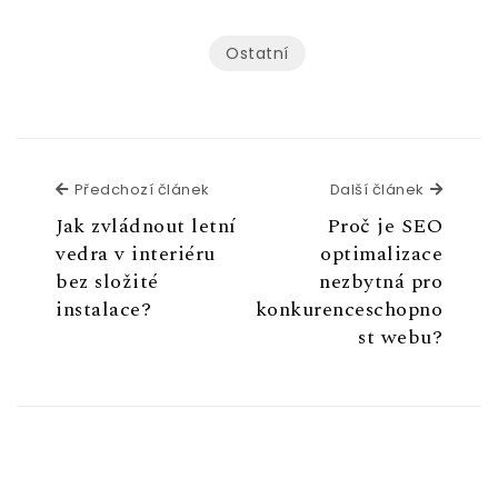
Ostatní
Předchozí článek
Další č
Předchozí článek
Další článek
Jak zvládnout letní
Proč je SEO
vedra v interiéru
optimalizace
bez složité
nezbytná pro
instalace?
konkurenceschopno
st webu?