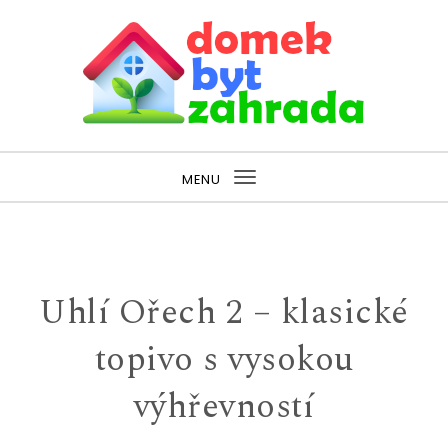
Skip to content
Domek, byt a zahrada
MENU
Toggle
navigation
Uhlí Ořech 2 – klasické
topivo s vysokou
výhřevností